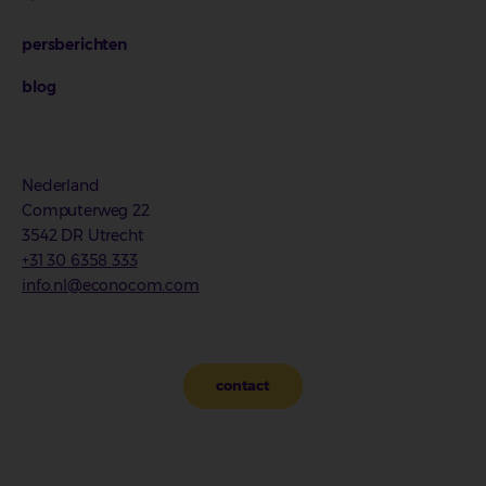
persberichten
blog
Nederland
Computerweg 22
3542 DR Utrecht
+31 30 6358 333
info.nl@econocom.com
contact