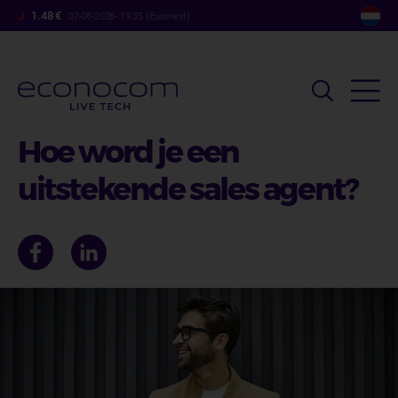
Overslaan
1.48 €
07-08-2026- 19:35 (Euronext)
en
naar
de
inhoud
gaan
Hoe word je een
uitstekende sales agent?