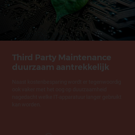
Third Party Maintenance
duurzaam aantrekkelijk
Naast kostenbesparing wordt er tegenwoordig
ook vaker met het oog op duurzaamheid
nagedacht welke IT-apparatuur langer gebruikt
kan worden.