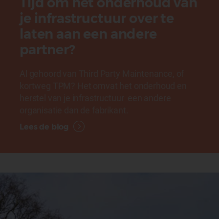
Tijd om het onderhoud van
je infrastructuur over te
laten aan een andere
partner?
Al gehoord van Third Party Maintenance, of
kortweg TPM? Het omvat het onderhoud en
herstel van je infrastructuur een andere
organisatie dan de fabrikant.
Lees de blog