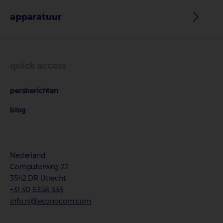
apparatuur
quick access
persberichten
blog
Nederland
Computerweg 22
3542 DR Utrecht
+31 30 6358 333
info.nl@econocom.com